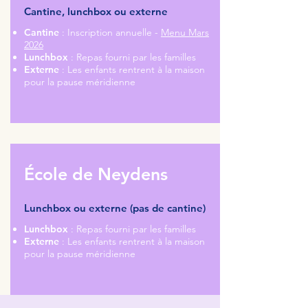
Cantine, lunchbox ou externe
Cantine
: Inscription annuelle -
Menu Mars
2026
Lunchbox
: Repas fourni par les familles
Externe
: Les enfants rentrent à la maison
pour la pause méridienne
École de Neydens
Lunchbox ou externe (pas de cantine)
Lunchbox
: Repas fourni par les familles
Externe
: Les enfants rentrent à la maison
pour la pause méridienne